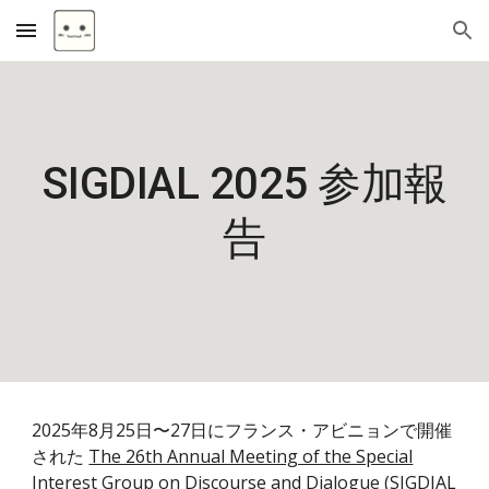
Skip to main content
Skip to navigation
SIGDIAL
2025 参加報
告
2025年8月25日〜27日に
フランス・アビニョンで
開催
された
The 26th Annual Meeting of the Special
Interest Group on Discourse and Dialogue (SIGDIAL