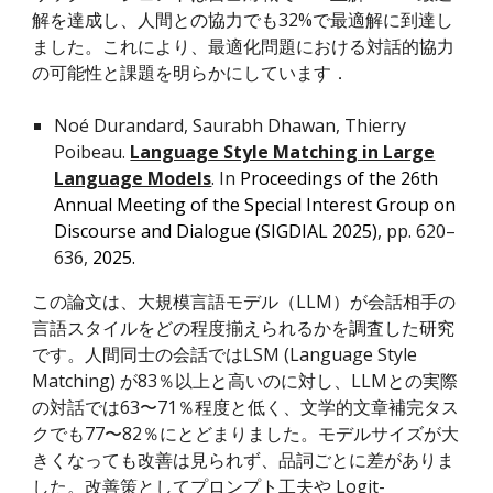
解を達成し、人間との協力でも32%で最適解に到達し
ました。これにより、最適化問題における対話的協力
の可能性と課題を明らかにしています
．
Noé Durandard, Saurabh Dhawan, Thierry
Poibeau
.
Language Style Matching in Large
Language Models
. In
Proceedings of the 26th
Annual Meeting of the Special Interest Group on
Discourse and Dialogue (SIGDIAL 2025)
, pp. 620–
636,
2025.
この論文は、大規模言語モデル（LLM）が会話相手の
言語スタイルをどの程度揃えられるかを調査した研究
です。人間同士の会話ではLSM (Language Style
Matching) が83％以上と高いのに対し、LLMとの実際
の対話では63〜71％程度と低く、文学的文章補完タス
クでも77〜82％にとどまりました。モデルサイズが大
きくなっても改善は見られず、品詞ごとに差がありま
した。改善策としてプロンプト工夫や Logit-